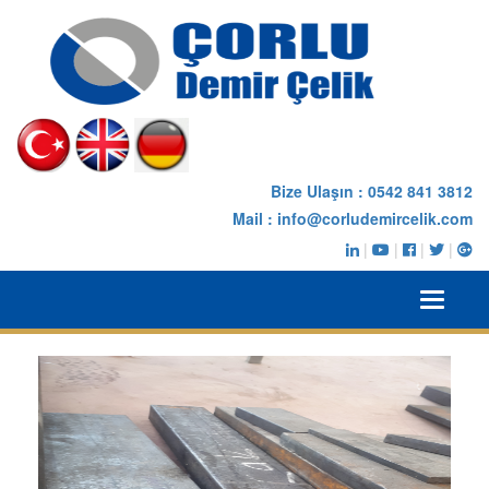
Bize Ulaşın :
0542 841 3812
Mail :
info@corludemircelik.com
|
|
|
|
Toggle
navigati