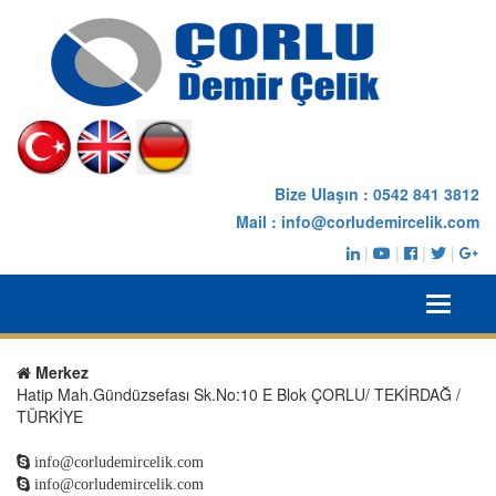
Bize Ulaşın :
0542 841 3812
Mail :
info@corludemircelik.com
|
|
|
|
Toggle
navigati
Merkez
Hatip Mah.Gündüzsefası Sk.No:10 E Blok ÇORLU/ TEKİRDAĞ /
TÜRKİYE
info@corludemircelik.com
info@corludemircelik.com