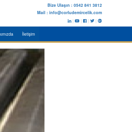
Bize Ulaşın :
0542 841 3812
Mail :
info@corludemircelik.com
|
|
|
|
kımızda
İletişim