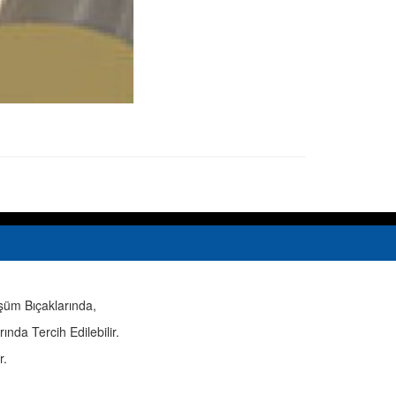
üşüm Bıçaklarında,
nda Tercih Edilebilir.
r.